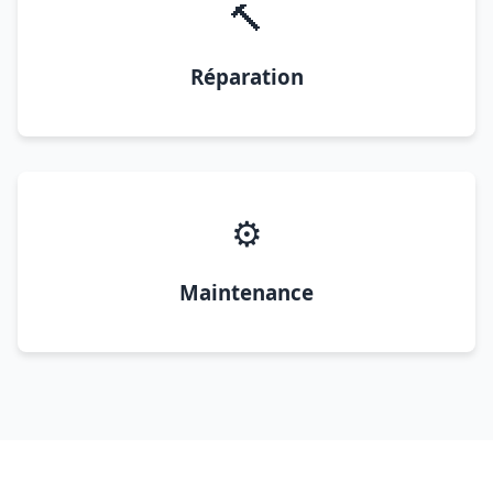
🔨
Réparation
⚙️
Maintenance