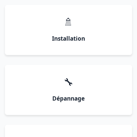
🚿
Installation
🔧
Dépannage