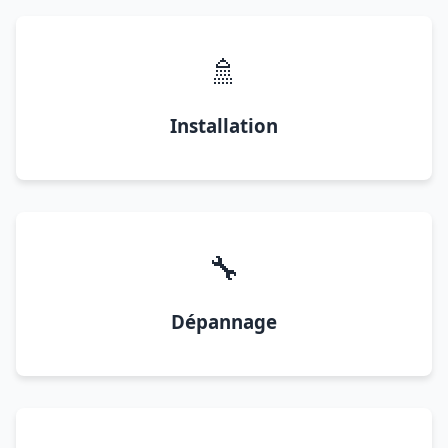
🚿
Installation
🔧
Dépannage