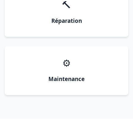
🔨
Réparation
⚙️
Maintenance