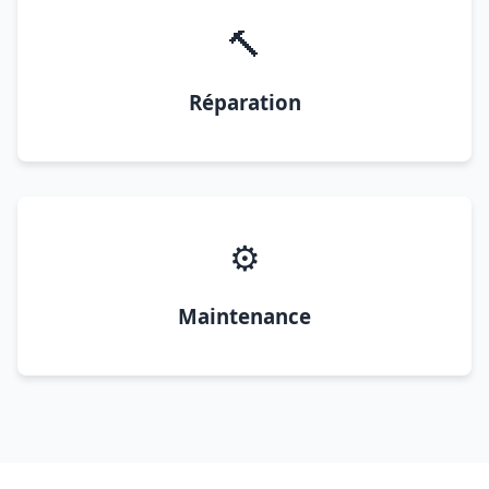
🔨
Réparation
⚙️
Maintenance