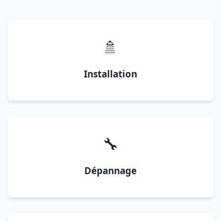
🚿
Installation
🔧
Dépannage