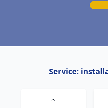
Service: insta
🚿