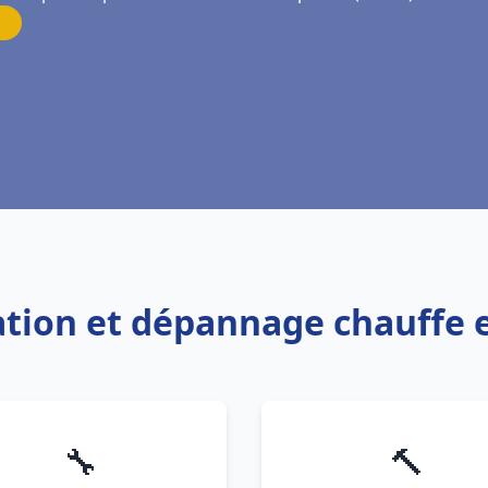
llation et dépannage chauffe
🔧
🔨