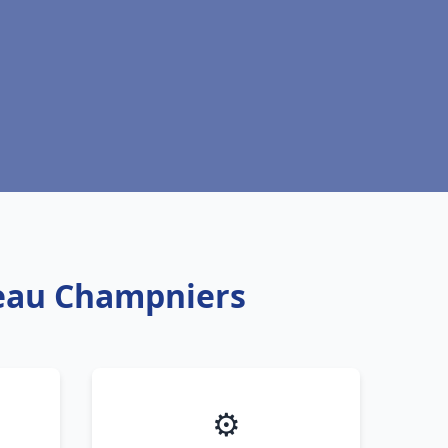
 eau Champniers
⚙️