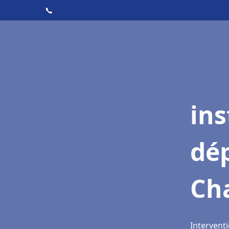
📞
ins
dé
Ch
Intervent