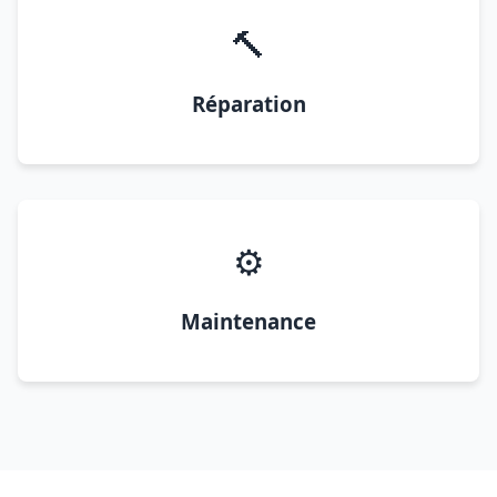
🔨
Réparation
⚙️
Maintenance