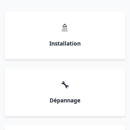
🚿
Installation
🔧
Dépannage