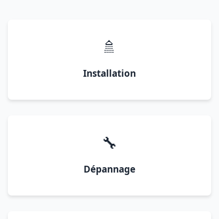
🚿
Installation
🔧
Dépannage