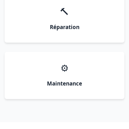
🔨
Réparation
⚙️
Maintenance