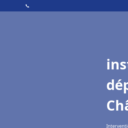
📞
ins
dé
Ch
Interventi