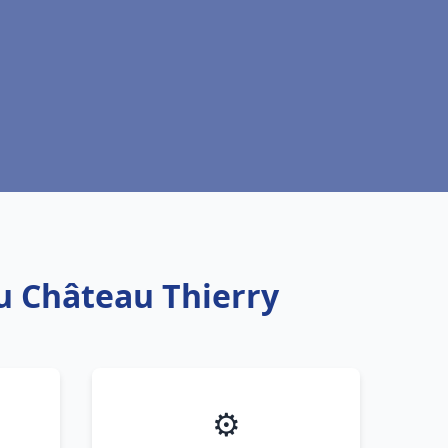
au Château Thierry
⚙️