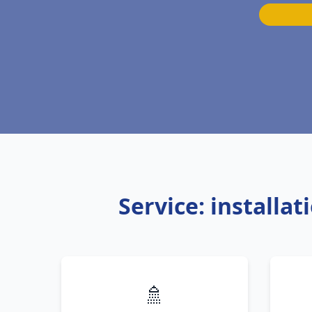
Service: installa
🚿