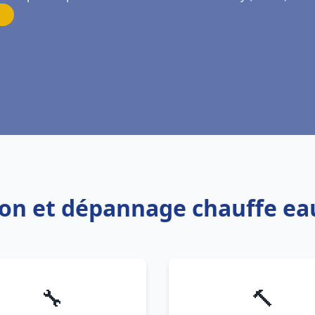
tion et dépannage chauffe e
🔧
🔨