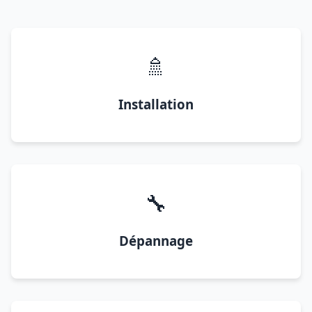
🚿
Installation
🔧
Dépannage