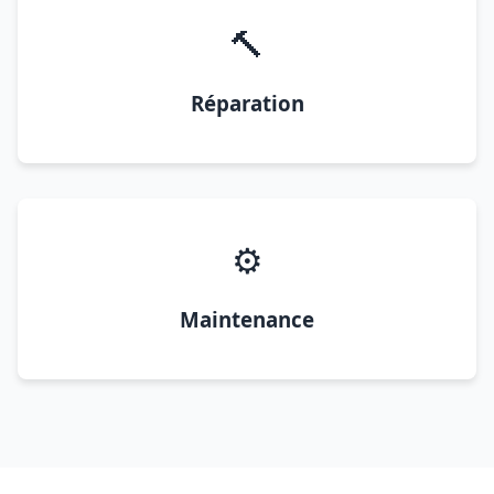
🔨
Réparation
⚙️
Maintenance