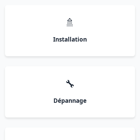
🚿
Installation
🔧
Dépannage