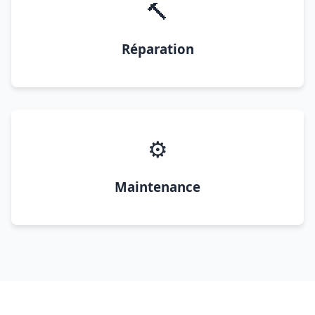
🔨
Réparation
⚙️
Maintenance