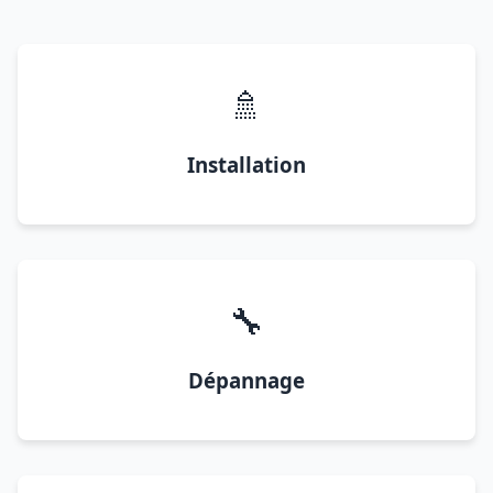
🚿
Installation
🔧
Dépannage