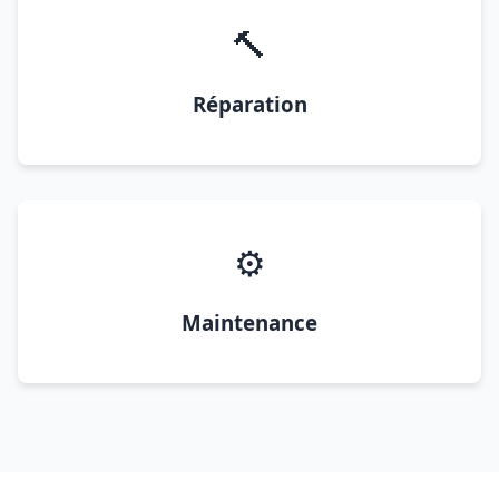
🔨
Réparation
⚙️
Maintenance