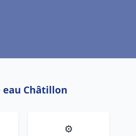
 eau Châtillon
⚙️