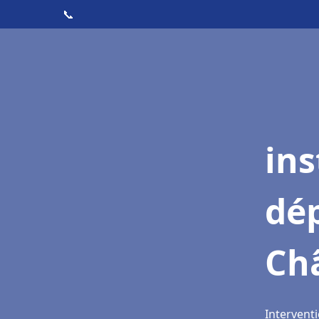
📞
ins
dé
Châ
Interventi