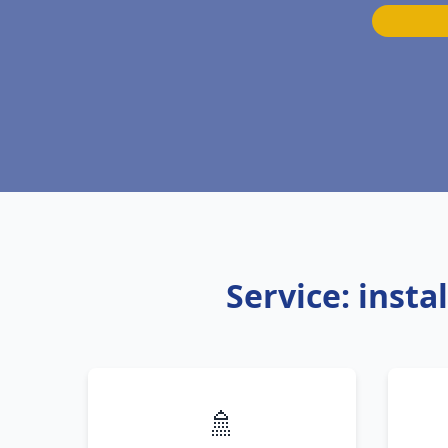
Service: inst
🚿