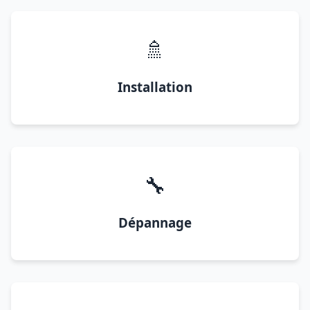
🚿
Installation
🔧
Dépannage