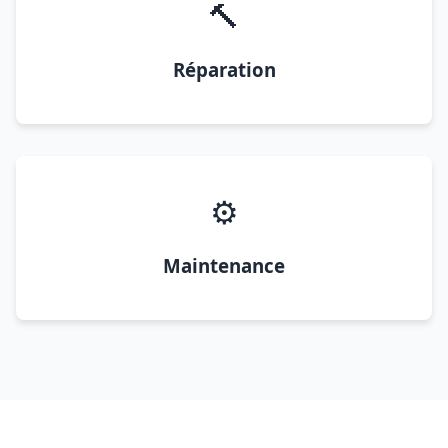
🔨
Réparation
⚙️
Maintenance