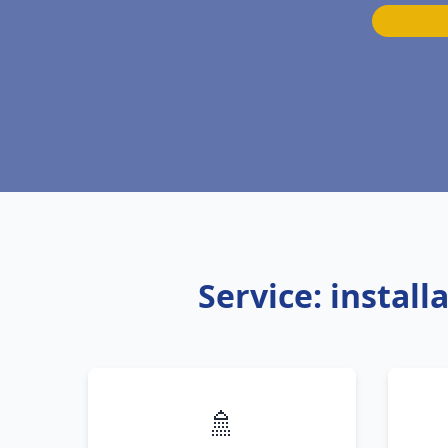
Service: instal
🚿