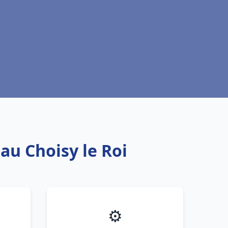
au Choisy le Roi
⚙️