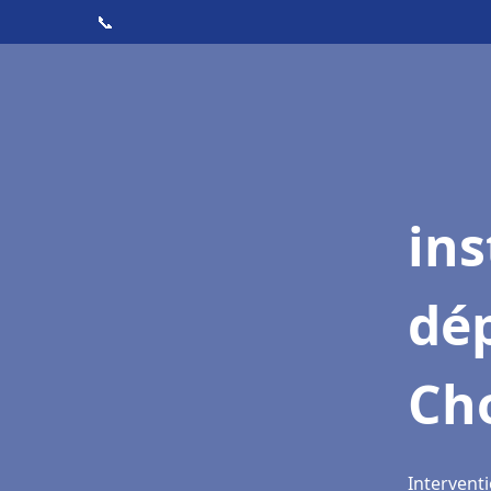
📞
ins
dé
Cho
Interventi