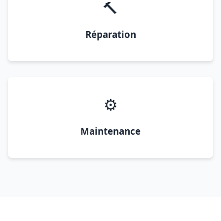
🔨
Réparation
⚙️
Maintenance