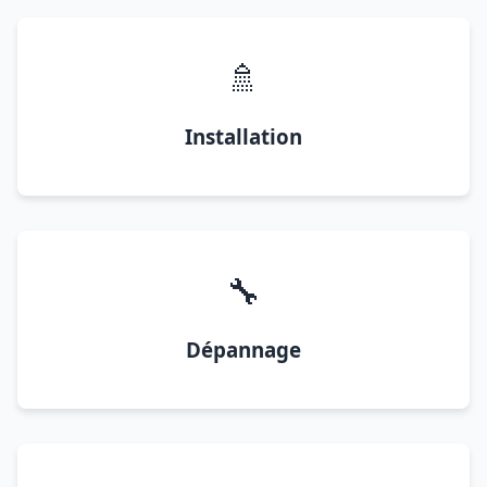
🚿
Installation
🔧
Dépannage