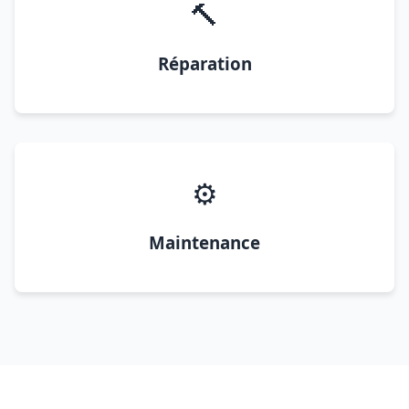
🔨
Réparation
⚙️
Maintenance