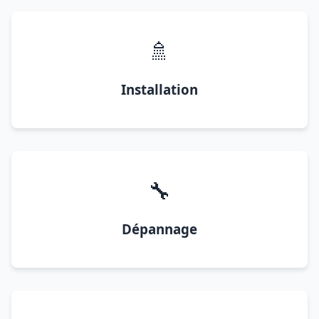
🚿
Installation
🔧
Dépannage