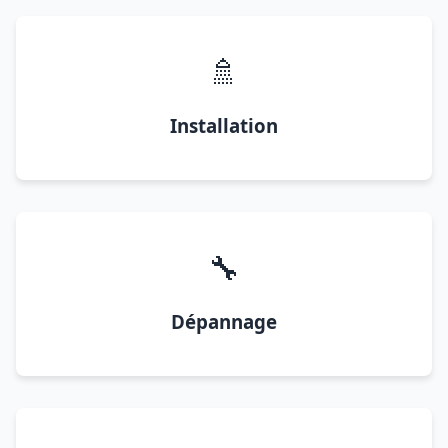
🚿
Installation
🔧
Dépannage