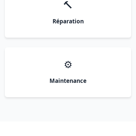
🔨
Réparation
⚙️
Maintenance