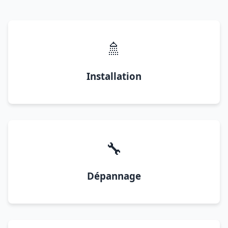
🚿
Installation
🔧
Dépannage