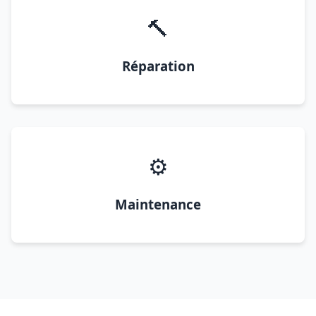
🔨
Réparation
⚙️
Maintenance