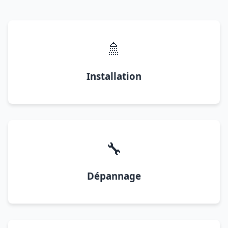
🚿
Installation
🔧
Dépannage