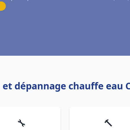
on et dépannage chauffe eau C
🔧
🔨