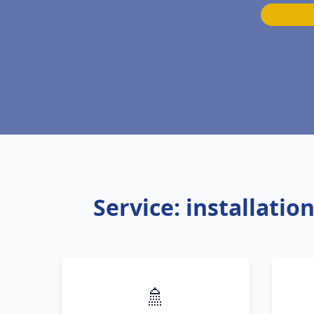
Service: installati
🚿