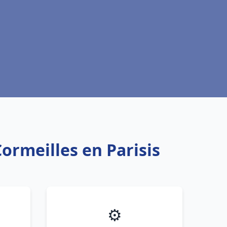
ormeilles en Parisis
⚙️