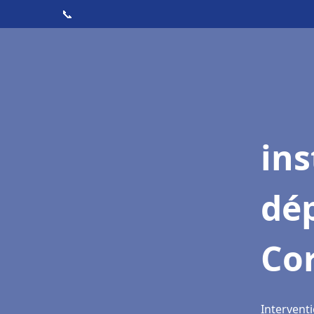
📞
ins
dé
Cor
Interventi