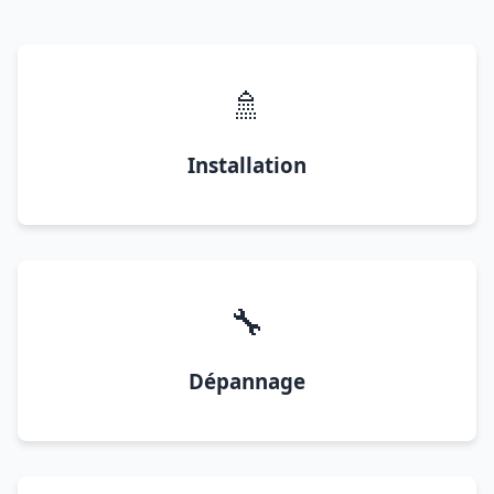
🚿
Installation
🔧
Dépannage