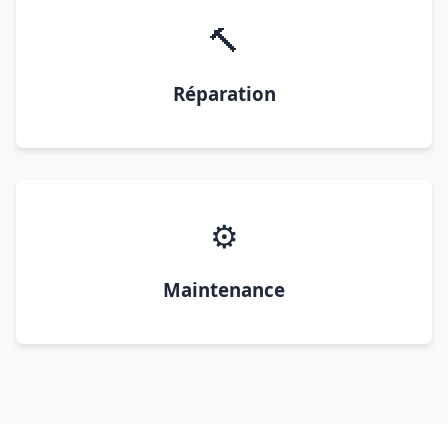
🔨
Réparation
⚙️
Maintenance