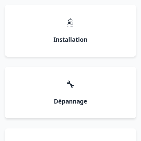
🚿
Installation
🔧
Dépannage