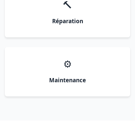
🔨
Réparation
⚙️
Maintenance