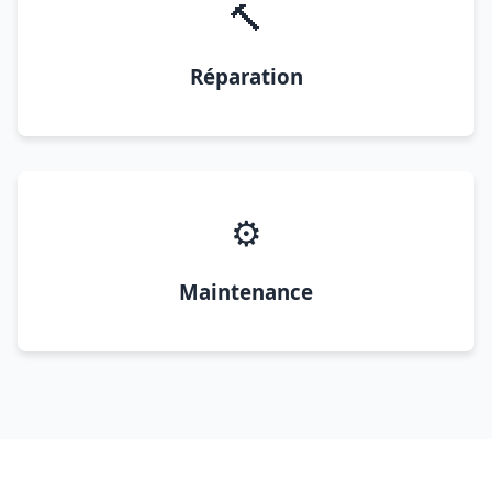
🔨
Réparation
⚙️
Maintenance