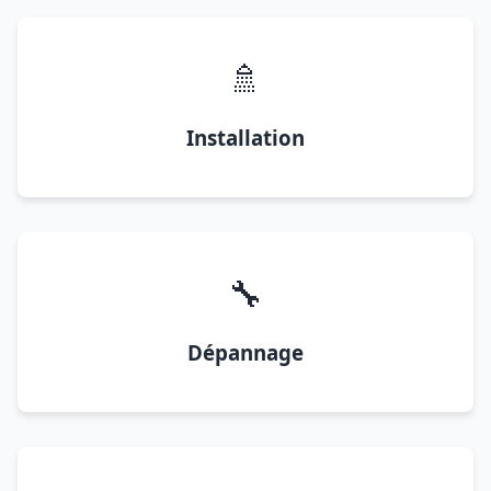
🚿
Installation
🔧
Dépannage