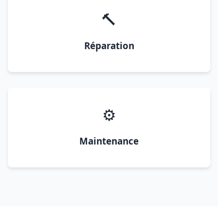
🔨
Réparation
⚙️
Maintenance