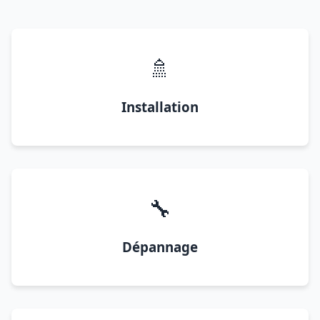
🚿
Installation
🔧
Dépannage