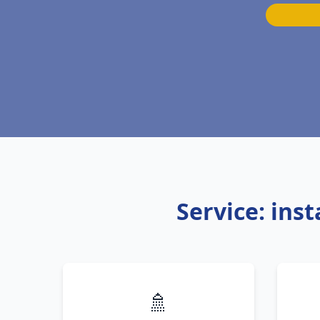
Service: ins
🚿