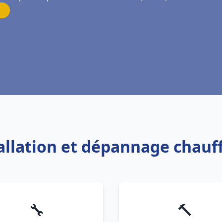
tallation et dépannage chauf
🔧
🔨