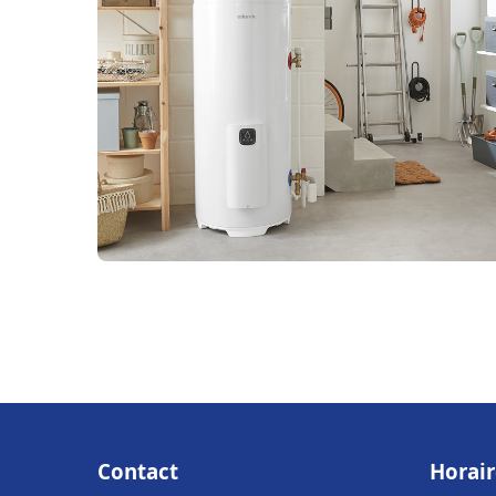
Contact
Horair