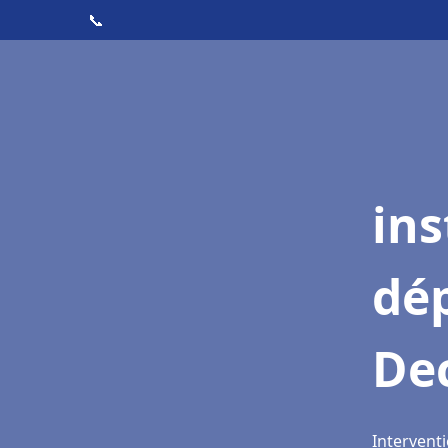
📞
ins
dé
De
Interventi