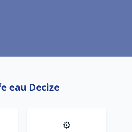
fe eau Decize
⚙️