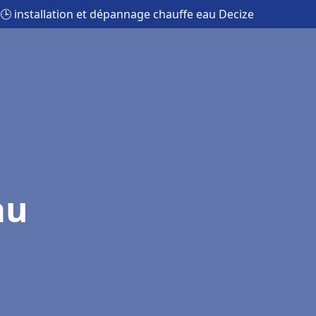
🕒 installation et dépannage chauffe eau Decize
au