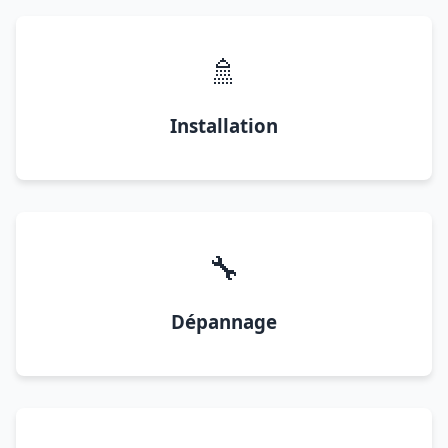
🚿
Installation
🔧
Dépannage