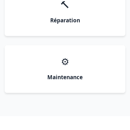
🔨
Réparation
⚙️
Maintenance