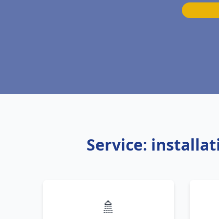
Service: install
🚿