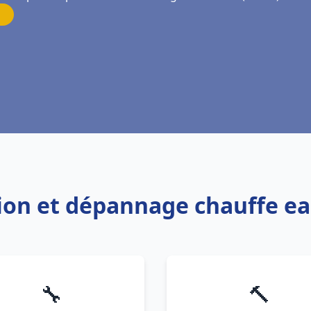
ation et dépannage chauffe ea
🔧
🔨