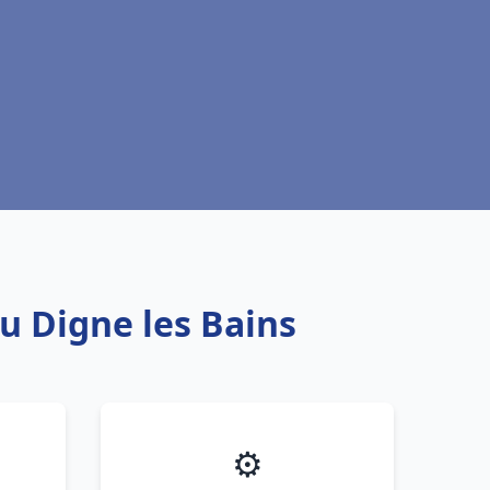
u Digne les Bains
⚙️