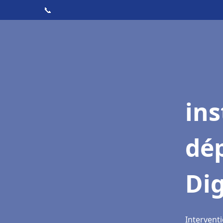
📞
ins
dé
Dig
Interventi