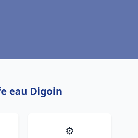
fe eau Digoin
⚙️