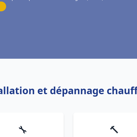
tallation et dépannage chauf
🔧
🔨