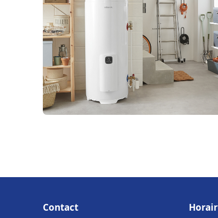
Contact
Horair