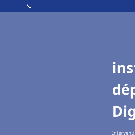
📞
ins
dé
Di
Interventi