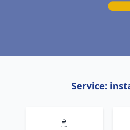
Service: ins
🚿