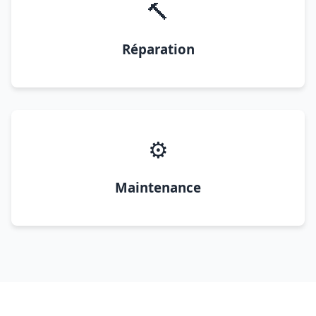
🔨
Réparation
⚙️
Maintenance