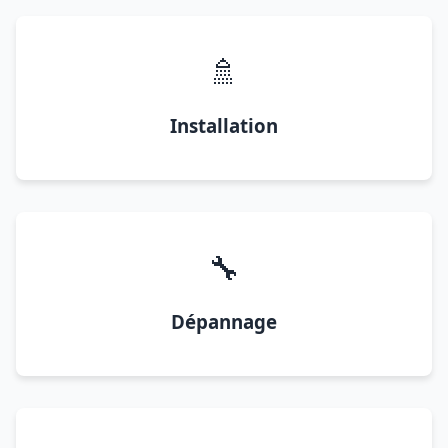
🚿
Installation
🔧
Dépannage