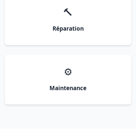
🔨
Réparation
⚙️
Maintenance