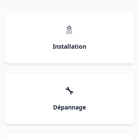
🚿
Installation
🔧
Dépannage