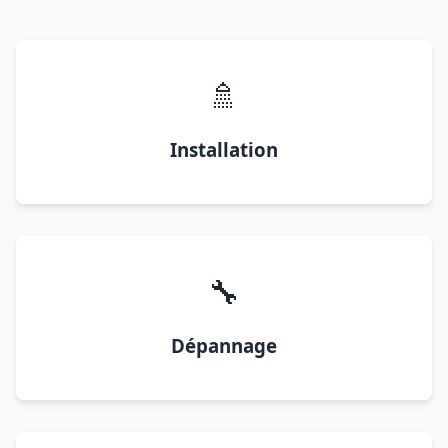
🚿
Installation
🔧
Dépannage