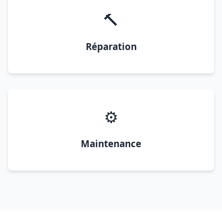
🔨
Réparation
⚙️
Maintenance