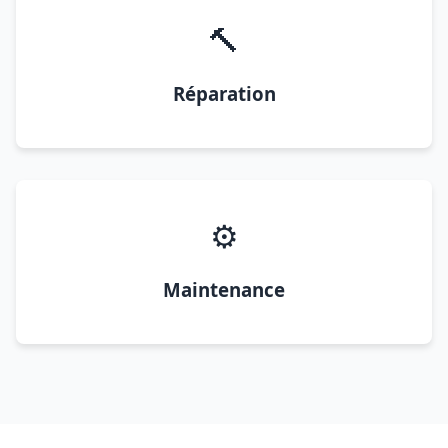
🔨
Réparation
⚙️
Maintenance