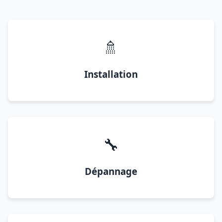
🚿
Installation
🔧
Dépannage