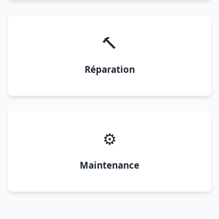
🔨
Réparation
⚙️
Maintenance