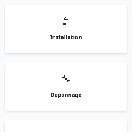
🚿
Installation
🔧
Dépannage