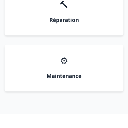
🔨
Réparation
⚙️
Maintenance