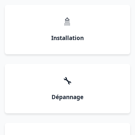
🚿
Installation
🔧
Dépannage