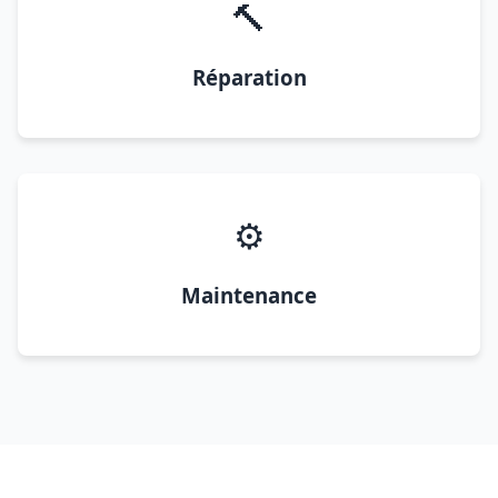
🔨
Réparation
⚙️
Maintenance