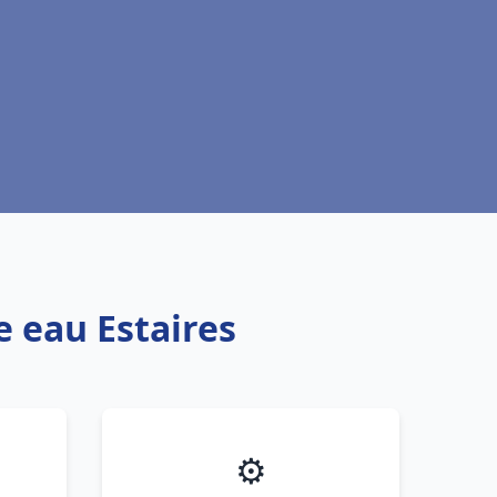
e eau Estaires
⚙️