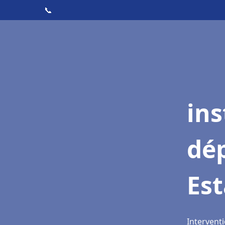
📞
ins
dé
Est
Interventi