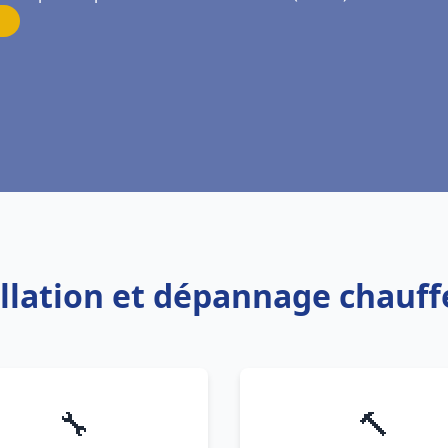
allation et dépannage chauff
🔧
🔨