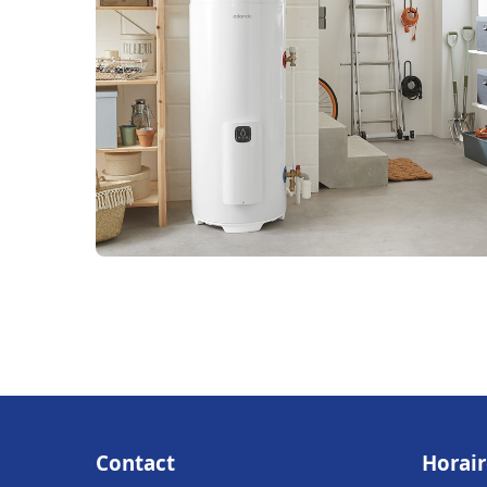
Contact
Horair