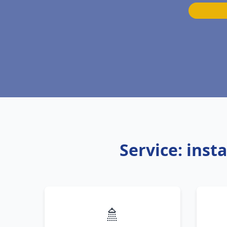
Service: inst
🚿