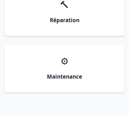
🔨
Réparation
⚙️
Maintenance