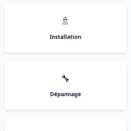
🚿
Installation
🔧
Dépannage