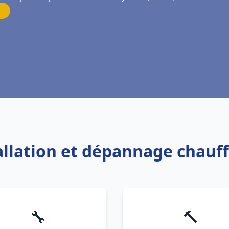
tallation et dépannage chauf
🔧
🔨