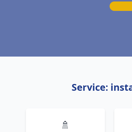
Service: ins
🚿