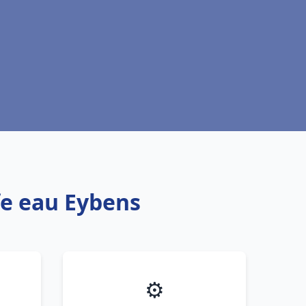
fe eau Eybens
⚙️