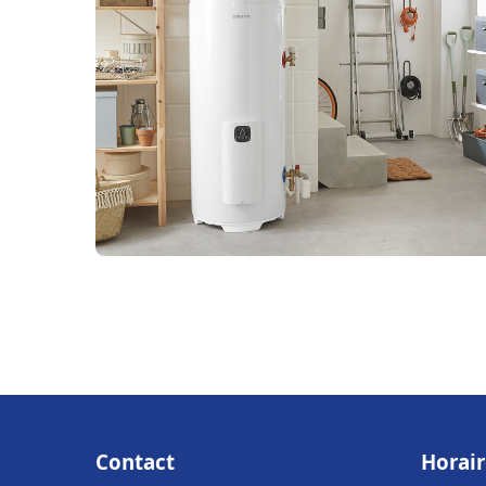
Contact
Horair