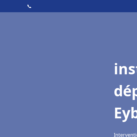
📞
ins
dé
Ey
Interventi