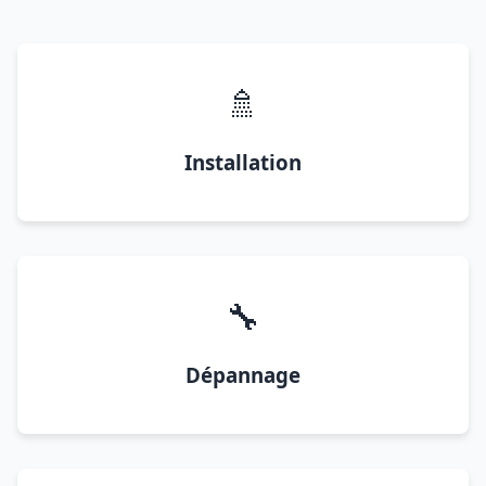
🚿
Installation
🔧
Dépannage