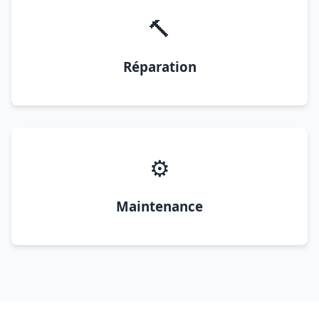
🔨
Réparation
⚙️
Maintenance