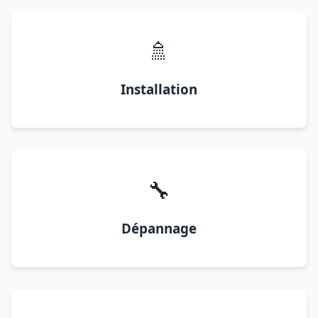
🚿
Installation
🔧
Dépannage