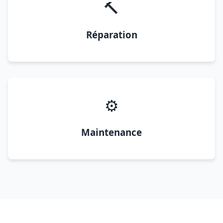
🔨
Réparation
⚙️
Maintenance