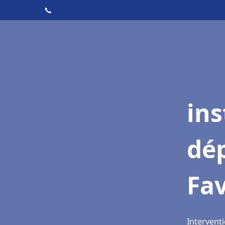
📞
ins
dé
Fa
Interventi