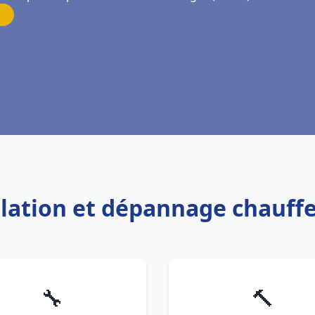
allation et dépannage chauff
🔧
🔨