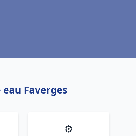
e eau Faverges
⚙️