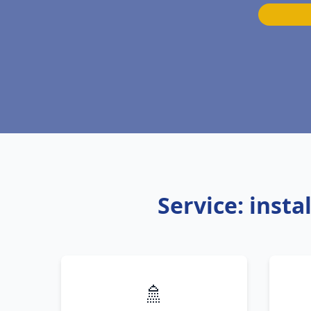
Service: inst
🚿