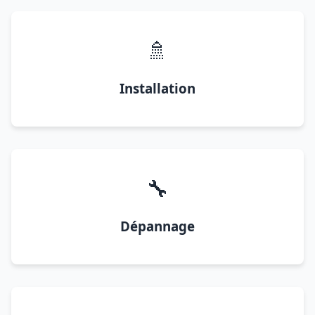
🚿
Installation
🔧
Dépannage