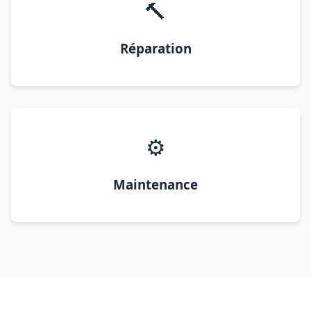
🔨
Réparation
⚙️
Maintenance