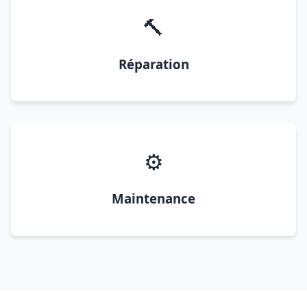
🔨
Réparation
⚙️
Maintenance