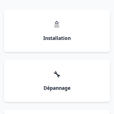
🚿
Installation
🔧
Dépannage