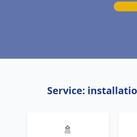
Service: installat
🚿