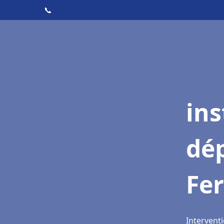
📞
ins
dé
Fer
Interventi