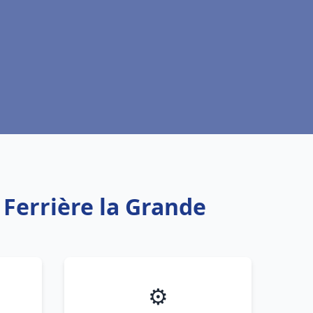
 Ferrière la Grande
⚙️