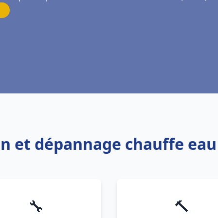
ion et dépannage chauffe eau
🔧
🔨