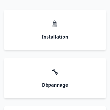
🚿
Installation
🔧
Dépannage