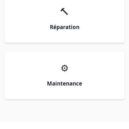
🔨
Réparation
⚙️
Maintenance