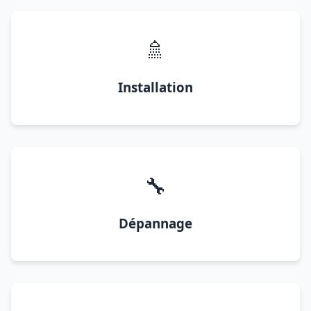
🚿
Installation
🔧
Dépannage