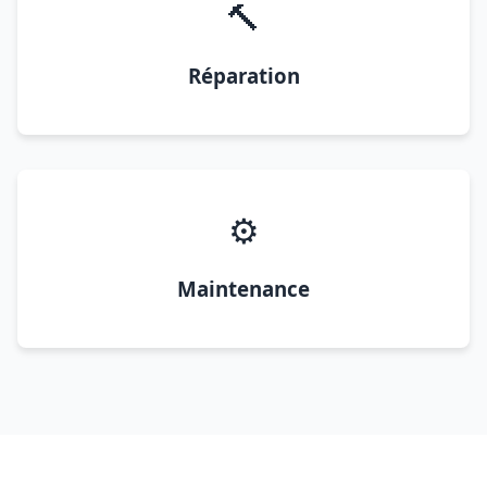
🔨
Réparation
⚙️
Maintenance