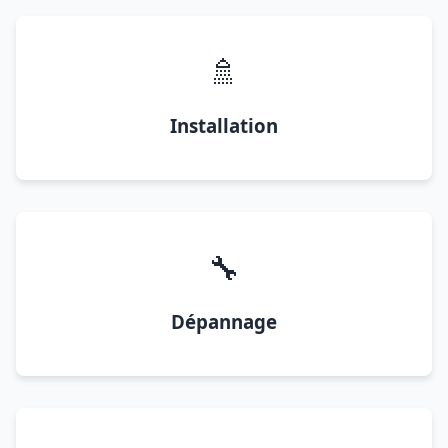
🚿
Installation
🔧
Dépannage