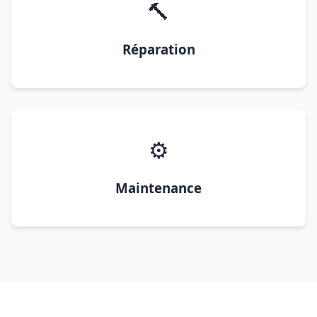
🔨
Réparation
⚙️
Maintenance