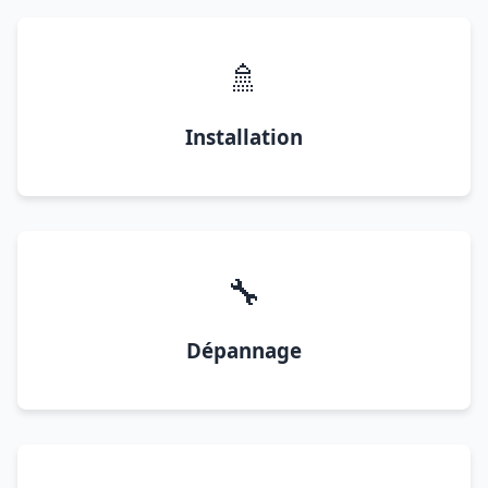
🚿
Installation
🔧
Dépannage