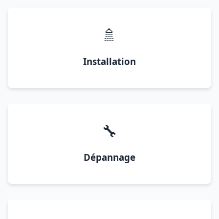
🚿
Installation
🔧
Dépannage