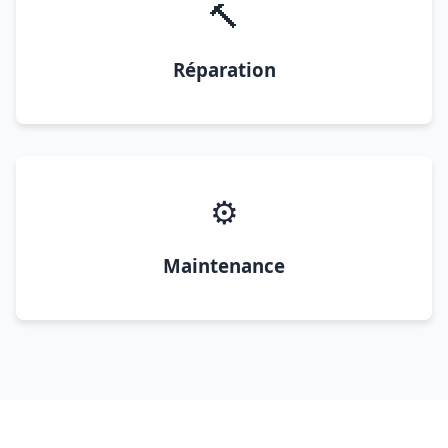
🔨
Réparation
⚙️
Maintenance