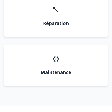
🔨
Réparation
⚙️
Maintenance