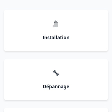
🚿
Installation
🔧
Dépannage