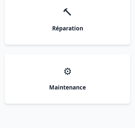
🔨
Réparation
⚙️
Maintenance