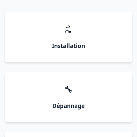
🚿
Installation
🔧
Dépannage